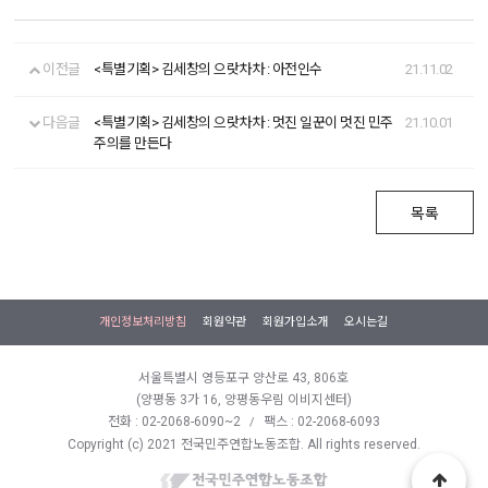
이전글
<특별기획> 김세창의 으랏차차 : 아전인수
21.11.02
다음글
<특별기획> 김세창의 으랏차차 : 멋진 일꾼이 멋진 민주
21.10.01
주의를 만든다
목록
개인정보처리방침
회원약관
회원가입소개
오시는길
서울특별시 영등포구 양산로 43, 806호
(양평동 3가 16, 양평동우림 이비지센터)
전화 : 02-2068-6090~2
팩스 : 02-2068-6093
/
Copyright (c) 2021 전국민주연합노동조합. All rights reserved.