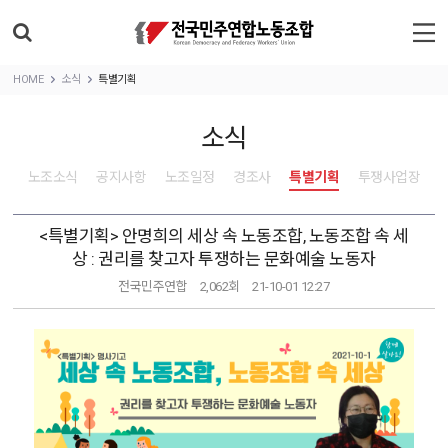
HOME
소식
특별기획
소식
노조소식
공지사항
노조일정
경조사
특별기획
투쟁사업장
<특별기획> 안명희의 세상 속 노동조합, 노동조합 속 세
상 : 권리를 찾고자 투쟁하는 문화예술 노동자
전국민주연합
2,062회
21-10-01 12:27