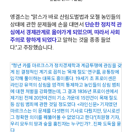
엥겔스는 "맑스가 바로 산림도벌법과 모젤 농민들의
상태에 관한 문제들에 손을 대면서
단순한 정치적 관
심에서 경제관계로 옮아가게 되었으며
,
따라서 사회
주의로 향하게 되었다
고 말하는 것을 종종 들었
다."고 주장했습니다.
"청년 카를 마르크스가 정치경제학과 계급투쟁에 관심을 갖
게 된 결정적인 계기로 꼽히는 ‘목재 절도’ 연구를, 공통장에
입각해 풀이하는 대목도 흥미롭다. 19세기 초 프로이센은
라인강 유역의 삼림을 엄격히 통제하고 농민들의 삼림 범죄
에 대한 처벌을 강화했는데, 그 결과 1836년 프로이센에서
제기된 전체 20만여건의 기소 가운데 15만건이 목재 절도
등 삼림 범죄에 관한 것일 정도였다. <라인신문> 기자였던
마르크스는 이 문제를 다섯편의 기사로 다뤘지만, 당시로선
그 정확한 의미를 꿰뚫어볼 수 없었다고 한다."(최원형 기자,
우리 모두의 땅과 숲을 훔친자는 누구인가?…진짜 도둑을 묻
다