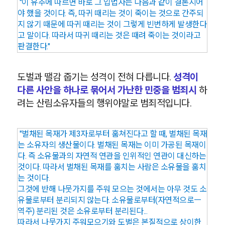
"이 유추에 따르면 바로 그 입법자는 다음과 같이 결론지어
야 했을 것이다. 즉, 따귀 때리는 것이 죽이는 것으로 간주되
지 않기 때문에 따귀 때리는 것이 그렇게 빈번하게 발생한다
고 말이다. 따라서 따귀 때리는 것은 때려 죽이는 것이라고
판결한다."
도벌과 땔감 줍기는 성격이 전혀 다릅니다.
성격이
다른 사안을 하나로 묶어서 가난한 민중을 범죄시
하
려는 산림소유자들의 행위야말로 범죄적입니다.
"벌채된 목재가 제3자로부터 훔쳐진다고 할 때, 벌채된 목재
는 소유자의 생산물이다. 벌채된 목재는 이미 가공된 목재이
다. 즉 소유물과의 자연적 연관을 인위적인 연관이 대신하는
것이다. 따라서 벌채된 목재를 훔치는 사람은 소유물을 훔치
는 것이다.
그것에 반해 나뭇가지를 주워 모으는 것에서는 아무 것도 소
유물로부터 분리되지 않는다. 소유물로부터(자연적으로ㅡ
역주) 분리된 것은 소유로부터 분리된다...
따라서 나뭇가지 주워모으기와 도벌은 본질적으로 상이한