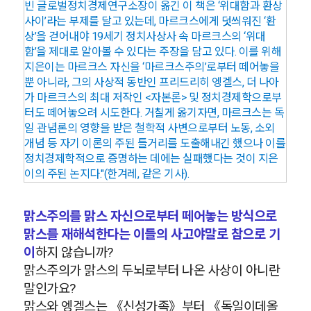
빈 글로벌정치경제연구소장이 옮긴 이 책은 ‘위대함과 환상
사이’라는 부제를 달고 있는데, 마르크스에게 덧씌워진 ‘환
상’을 걷어내야 19세기 정치사상사 속 마르크스의 ‘위대
함’을 제대로 알아볼 수 있다는 주장을 담고 있다. 이를 위해
지은이는 마르크스 자신을 ‘마르크스주의’로부터 떼어놓을
뿐 아니라, 그의 사상적 동반인 프리드리히 엥겔스, 더 나아
가 마르크스의 최대 저작인 <자본론> 및 정치경제학으로부
터도 떼어놓으려 시도한다. 거칠게 옮기자면, 마르크스는 독
일 관념론의 영향을 받은 철학적 사변으로부터 노동, 소외
개념 등 자기 이론의 주된 틀거리를 도출해내긴 했으나 이를
정치경제학적으로 증명하는 데에는 실패했다는 것이 지은
이의 주된 논지다."(한겨레, 같은 기사).
맑스주의를 맑스 자신으로부터 떼어놓는 방식으로
맑스를 재해석한다는 이들의 사고야말로 참으로 기
이
하지 않습니까?
맑스주의가 맑스의 두뇌로부터 나온 사상이 아니란
말인가요?
맑스와 엥겔스는 《신성가족》부터 《독일이데올