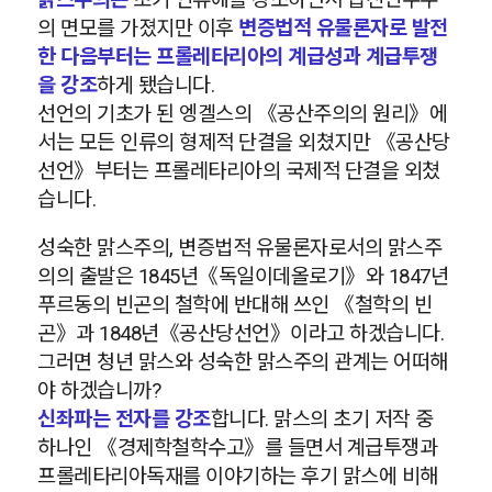
맑스주의는
초기 인류애를 강조하면서 급진민주주
의 면모를 가졌지만 이후
변증법적 유물론자로 발전
한 다음부터는 프롤레타리아의 계급성과 계급투쟁
을 강조
하게 됐습니다.
선언의 기초가 된 엥겔스의 《공산주의의 원리》에
서는 모든 인류의 형제적 단결을 외쳤지만 《공산당
선언》부터는 프롤레타리아의 국제적 단결을 외쳤
습니다.
성숙한 맑스주의, 변증법적 유물론자로서의 맑스주
의의 출발은 1845년《독일이데올로기》와 1847년
푸르동의 빈곤의 철학에 반대해 쓰인 《철학의 빈
곤》과 1848년《공산당선언》이라고 하겠습니다.
그러면 청년 맑스와 성숙한 맑스주의 관계는 어떠해
야 하겠습니까?
신좌파는 전자를 강조
합니다. 맑스의 초기 저작 중
하나인 《경제학철학수고》를 들면서 계급투쟁과
프롤레타리아독재를 이야기하는 후기 맑스에 비해