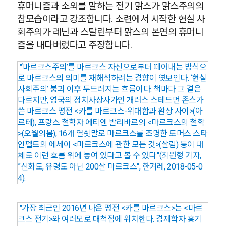
휴머니즘과 소외를 말하는 전기 맑스가 맑스주의의
참모습이라고 강조합니다. 소련에서 시작한 현실 사
회주의가 레닌과 스탈린부터 맑스의 본연의 휴머니
즘을 내다버렸다고 주장합니다.
"‘마르크스주의’를 마르크스 자신으로부터 떼어내는 방식으
로 마르크스의 의미를 재해석하려는 경향이 엿보인다. ‘현실
사회주의’ 붕괴 이후 두드러지는 흐름이다. 책마다 그 결은
다르지만, 영국의 정치사상사가인 개러스 스테드먼 존스가
쓴 마르크스 평전 <카를 마르크스-위대함과 환상 사이>(아
르테), 프랑스 철학자 에티엔 발리바르의 <마르크스의 철학
>(오월의봄), 16개 열쇳말로 마르크스를 조명한 토머스 스타
인펠트의 에세이 <마르크스에 관한 모든 것>(살림) 등이 대
체로 이런 흐름 위에 놓여 있다고 볼 수 있다."(최원형 기자,
”신화도, 유령도 아닌 200살 마르크스“, 한겨레, 2018-05-0
4).
"가장 최근인 2016년 나온 평전 <카를 마르크스>는 <마르
크스 전기>와 여러모로 대척점에 위치한다. 경제학자 홍기