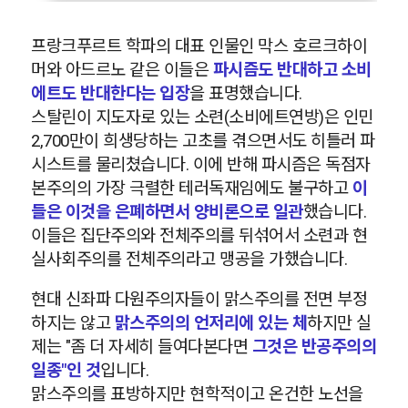
프랑크푸르트 학파의 대표 인물인 막스 호르크하이
머와 아드르노 같은 이들은
파시즘도 반대하고 소비
에트도 반대한다는 입장
을 표명했습니다.
스탈린이 지도자로 있는 소련(소비에트연방)은 인민
2,700만이 희생당하는 고초를 겪으면서도 히틀러 파
시스트를 물리쳤습니다. 이에 반해 파시즘은 독점자
본주의의 가장 극렬한 테러독재임에도 불구하고
이
들은 이것을 은폐하면서 양비론으로 일관
했습니다.
이들은 집단주의와 전체주의를 뒤섞어서 소련과 현
실사회주의를 전체주의라고 맹공을 가했습니다.
현대 신좌파 다원주의자들이 맑스주의를 전면 부정
하지는 않고
맑스주의의 언저리에 있는 체
하지만 실
제는 "좀 더 자세히 들여다본다면
그것은 반공주의의
일종"인 것
입니다.
맑스주의를 표방하지만 현학적이고 온건한 노선을