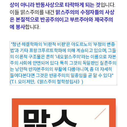
상이 아니라 반동사상으로 타락하게 되는 것
입니다.
이들 맑스주의를 내건
맑스주의의 수정자들의 사상
은 본질적으로 반공주의이고 부르주아와 제국주의
에 봉사
합니다.
"청
년 헤겔학파의 ‘비판적 비판’은 아도르노의 ‘부정의 변증
법’과 기타 프랑크푸르트학파에 의해 계승되고 있으며, 그들
의 이론적 구조물은 흔히 ‘네오맑스주의’라는 이름으로 자본
주의 사회에 만연되어 있다. 특히 그것의 독일판인 실존주의
는 낭만적 반자본주의의 부활에 다름아니며, 좀 더 자세히
들여다본다면 그것은 반공주의의 일종임을 곧 알 수 있다."
(T. I. 오이저만,《맑스주의 철학성립사》)