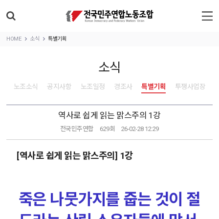
HOME
소식
특별기획
소식
노조소식
공지사항
노조일정
경조사
특별기획
투쟁사업장
역사로 쉽게 읽는 맑스주의 1강
전국민주연합
629회
26-02-28 12:29
[역사로 쉽게 읽는 맑스주의] 1강
죽은 나뭇가지를 줍는 것이 절