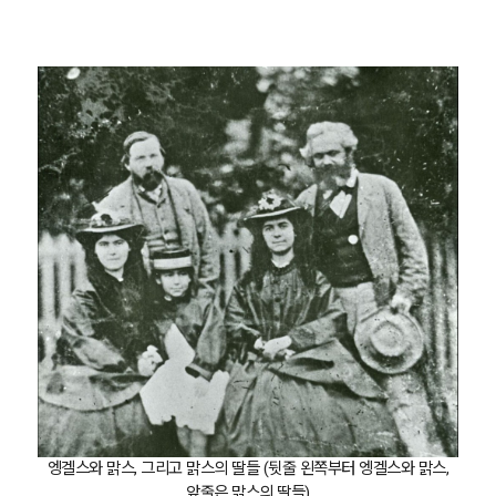
엥겔스와 맑스, 그리고 맑스의 딸들 (뒷줄 왼쪽부터 엥겔스와 맑스,
앞줄은 맑스의 딸들)