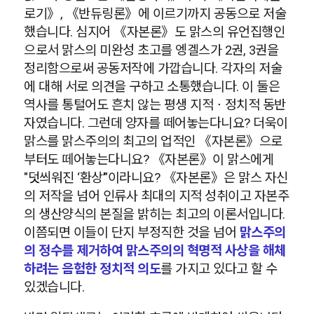
로기》, 《반듀링론》에 이르기까지 공동으로 저술
했습니다. 심지어 《자본론》도 맑스의 유언집행인
으로서 맑스의 미완성 초고를 엥겔스가 2권, 3권을
정리함으로써 공동저작에 가깝습니다. 각자의 저술
에 대해 서로 의견을 구하고 소통했습니다. 이 둘은
역사를 통털어도 흔치 않는 평생 지적ㆍ정치적 동반
자였습니다. 그런데 양자를 떼어놓는다니요? 더욱이
맑스를 맑스주의의 최고의 업적인 《자본론》으로
부터도 떼어놓는다니요? 《자본론》이 맑스에게
"덧씌워진 ‘환상’"이라니요? 《자본론》은 맑스 자신
의 저작을 넘어 인류사 최대의 지적 성취이고 자본주
의 생산양식의 본질을 밝히는 최고의 이론서입니다.
이쯤되면 이들이 단지 부정직한 것을 넘어
맑스주의
의 정수를 제거하여 맑스주의의 혁명적 사상을 해체
하려는 음험한 정치적 의도
를 가지고 있다고 할 수
있겠습니다.