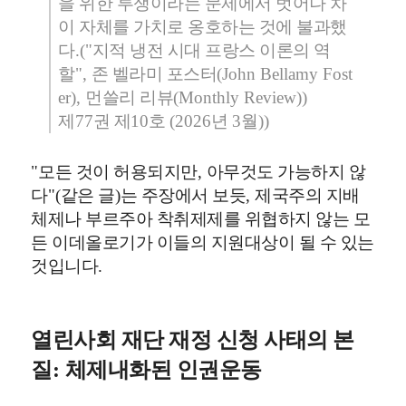
을 위한 투쟁이라는 문제에서 벗어나 차
이 자체를 가치로 옹호하는 것에 불과했
다
.("
지적 냉전 시대 프랑스 이론의 역
할
",
존 벨라미 포스터
(John Bellamy Fost
er),
먼쓸리 리뷰
(Monthly Review))
제
77
권 제
10
호
(2026
년
3
월
))
"
모든 것이 허용되지만
,
아무것도 가능하지 않
다
"(
같은 글
)
는 주장에서 보듯
,
제국주의 지배
체제나 부르주아 착취제제를 위협하지 않는 모
든 이데올로기가 이들의 지원대상이 될 수 있는
것입니다
.
열린사회 재단 재정 신청 사태의 본
질
:
체제내화된 인권운동