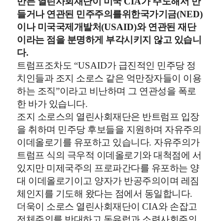
만든 열린사회재단이 미국
CIA
가 주도해서 만
들거나 연관된 민주주의를위한국가기금
(NED)
이나 미국국제개발처
(USAID)
와 연관된 재단
이라는 점을 분명하게 부각시키지 않고 있습니
다
.
트럼프조차도
“USAID
가 급진적인 민주당 정
치인들과 조지 소로스 같은 억만장자들이 이용
하는 조직
”
이라고 비난하며 그 연관성을 폭로
한 바가 있습니다
.
조지 소로스의 열린사회재단은 반트럼프 입장
을 취하며 민주당 후보들을 지원하며 자유주의
이데올로기를 유포하고 있습니다
.
자유주의가
트럼프 식의 극우적 이데올로기와 대척점에 서
있지만 미제국주의 프로파간다를 유포하는 양
대 이데올로기이고 양자가 반공주의이며 레짐
체인지를 기도해 왔다는 점에서 동일합니다
.
더욱이 소로스 열린사회재단이
CIA
와 손잡고
전체주의를 반대하고 동유럽과 소련사회주의