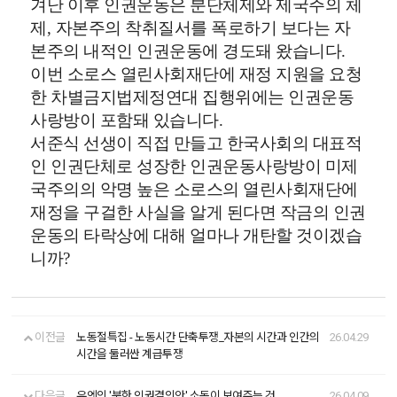
겨난 이후 인권운동은 분단체제와 제국주의 체
제
,
자본주의 착취질서를 폭로하기 보다는 자
본주의 내적인 인권운동에 경도돼 왔습니다
.
이번 소로스 열린사회재단에 재정 지원을 요청
한 차별금지법제정연대 집행위에는 인권운동
사랑방이 포함돼 있습니다
.
서준식 선생이 직접 만들고 한국사회의 대표적
인 인권단체로 성장한 인권운동사랑방이 미제
국주의의 악명 높은 소로스의 열린사회재단에
재정을 구걸한 사실을 알게 된다면 작금의 인권
운동의 타락상에 대해 얼마나 개탄할 것이겠습
니까
?
이전글
노동절특집 - 노동시간 단축투쟁_자본의 시간과 인간의
26.04.29
시간을 둘러싼 계급투쟁
다음글
유엔의 '북한 인권결의안' 소동이 보여주는 것
26.04.09