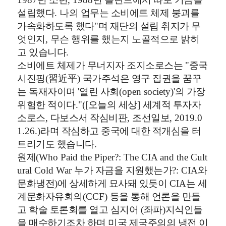
설립했다
.
나의 업무는 소비에트 체제 붕괴를
가속화하도록 했다
"
며 재단의 설립 취지가 무
엇인지
,
무슨 행위를 했는지 노골적으로 밝히
고 있습니다
.
소비에트 체제가 무너지자 조지소로스는
"
중국
시진핑
(
習近平
)
국가주석은 영구 집권을 꿈꾸
는 독재자이며
'
열린 사회
(open society)'
의 가장
위험한 적이다
."([
오늘의 세상
]
세계적 투자자
소로스
,
다보스서 작심비판
,
조선일보
, 2019.0
1.26.)
라며 작심하고 중국에 대한 적개심을 터
트리기도 했습니다
.
원제
(Who Paid the Piper?: The CIA and the Cult
ural Cold War
누가 자금을 지원했는가
?: CIA
와
문화냉전
)
에 상세하게 묘사돼 있듯이
CIA
는 세
계문화자유회의
(CCF)
등을 통해 언론을 만들
고 학술 토론회를 열고 심지어
(
좌파
)
지식인들
을 매수하기조차 하며 미국 제국주의의 냉전 이