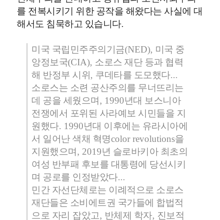
를 전복시키기 위한 공작을 해왔다는 사실에 대
해서도 침묵하고 있습니다
.
미국 국립민주주의기금
(NED),
미국 중
앙정보국
(CIA),
소로스 재단 등과 협력
해 반정부 시위
,
쿠데타를 도모했다
...
소로스는 소련 공산주의를 무너뜨리는
데 공을 세웠으며
, 1990
년대 보스니아
전쟁에서 포위된 사라예보 시민들을 지
원했다
. 1990
년대 이후에는 유라시아에
서 일어난 색채 혁명
color revolutions
을
지원했으며
, 2019
년 슬로바키아 최초의
여성 반부패 후보를 대통령에 당선시키
며 공로를 인정받았다
...
민간 자선단체로는 이례적으로 소로스
재단들은 소비에트권 국가들에 합법적
으로 자리 잡았고
,
반체제 학자
,
진보적