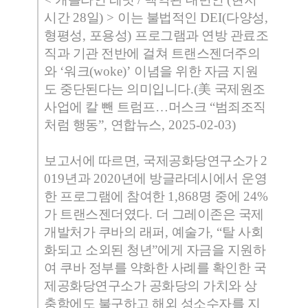
시간
28
일
) >
이는 불법적인
DEI(
다양성
,
형평성
,
포용성
)
프로그램과 연방 관료조
직과 기관 전반에 걸쳐 트랜스젠더주의
와
‘
워크
(woke)’
이념을 위한 자금 지원
도 중단된다는 의미입니다
.(
美
국제원조
사업에 칼 뺀 트럼프
…
머스크
“
범죄조직
처럼 행동
”,
연합뉴스
, 2025-02-03)
보고서에 따르면
,
국제공화당연구소가
2
019
년과
2020
년에 방글라데시에서 운영
한 프로그램에 참여한
1,868
명 중에
24%
가 트랜스젠더였다
.
더 그레이존은 국제
개발처가 쿠바의 래퍼
,
예술가
, “
탈 사회
화되고 소외된 청년
”
에게 자금을 지원하
여 쿠바 정부를 약화한 사례를 확인한 국
제공화당연구소가 공화당의 가치와 상
충함에도 불구하고 해외 성소수자를 지