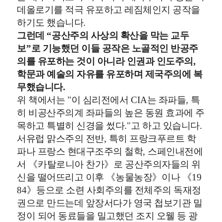
데올로기를 적극 유포하고 레짐체인지 공작을
하기도 했습니다
.
그런데
“
공산주의 사상의 확산을 막는 교두
보
”
로 기능했던 이들 공작은 노골적인 반공주
의를 유포하는 것이 아니라 인권과 인도주의
,
학문과 예술의 자유를 유포하며 제국주의에 복
무했습니다
.
위 책에서는
"
이 심리전에서
CIA
는 좌파들
,
특
히 비공산주의계 좌파들의 높은 동원 효과에 주
목하고 특별히 신경을 썼다
."
고 하고 있습니다
.
서유럽 맑스주의 전반
,
특히 프랑크푸르트 학
파나 프랑스 현대구조주의 철학
,
스페인내전에
서
《
카탈로니아 찬가
》
로 공산주의자들의 위
신을 떨어뜨리고 이후
《
농물농장
》
이나
《
19
84
》
등으로 소련 사회주의를 전체주의 독재정
권으로 만드는데 앞장서다가 영국 첩보기관 밀
정이 되어 동료들을 밀고했던 조지 오웰 등 광