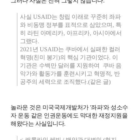
그러나 사실은 전혀 그렇지 않습니다
.
사실
USAID
는 창립 이래로 꾸준히 좌파
와 비동맹 정부를 표적으로 삼았으며
,
특
히 라틴 아메리카
,
아프리카
,
아시아에서
그랬다
.
2021
년
USAID
는 쿠바에서 실패한 컬러
혁명
(
친미 봉기
)
의 핵심 기관이었다
.
이
기관은
수백만 달러를 지원하여
쿠바 음
악가와 활동가를 훈련시키고 혁명적
,
반
공주의 세력으로 조직했다
.(
같은 글
)
놀라운 것은 미국국제개발처가
'
좌파
'
와 성소수
자 운동 같은 인권운동에도 막대한 재정지원을
해왔다는 사실입니다
.
<
캐롤라인 레빗
/
백악관 대변인
(
현지