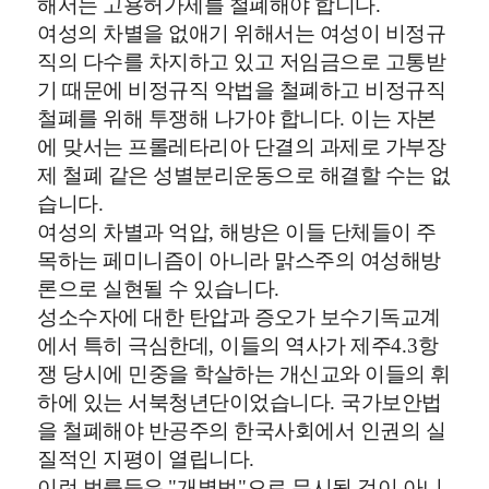
해서는 고용허가제를 철폐해야 합니다
.
여성의 차별을 없애기 위해서는 여성이 비정규
직의 다수를 차지하고 있고 저임금으로 고통받
기 때문에 비정규직 악법을 철폐하고 비정규직
철폐를 위해 투쟁해 나가야 합니다
.
이는 자본
에 맞서는 프롤레타리아 단결의 과제로 가부장
제 철폐 같은 성별분리운동으로 해결할 수는 없
습니다
.
여성의 차별과 억압
,
해방은 이들 단체들이 주
목하는 페미니즘이 아니라 맑스주의 여성해방
론으로 실현될 수 있습니다
.
성소수자에 대한 탄압과 증오가 보수기독교계
에서 특히 극심한데
,
이들의 역사가 제주
4.3
항
쟁 당시에 민중을 학살하는 개신교와 이들의 휘
하에 있는 서북청년단이었습니다
.
국가보안법
을 철폐해야 반공주의 한국사회에서 인권의 실
질적인 지평이 열립니다
.
이런 법률들은
"
개별법
"
으로 무시될 것이 아니