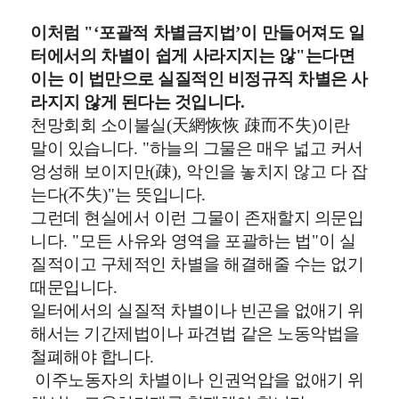
이처럼
"‘
포괄적
차별금지법
’
이
만들어져도
일
터에서의
차별이
쉽게
사라지지는
않
"
는다면
이는 이 법만으로 실질적인 비정규직 차별은 사
라지지 않게 된다는 것입니다
.
천망회회 소이불실
(
天網恢恢 疎而不失
)
이란
말이 있습니다
. "
하늘의 그물은 매우 넓고 커서
엉성해 보이지만
(
疎
),
악인을 놓치지 않고 다 잡
는다
(
不失
)"
는 뜻입니다
.
그런데 현실에서 이런 그물이 존재할지 의문입
니다
. "
모든
사유와
영역을
포괄하는
법
"
이 실
질적이고 구체적인 차별을 해결해줄 수는 없기
때문입니다
.
일터에서의 실질적 차별이나 빈곤을 없애기 위
해서는 기간제법이나 파견법 같은 노동악법을
철폐해야 합니다
.
이주노동자의 차별이나 인권억압을 없애기 위