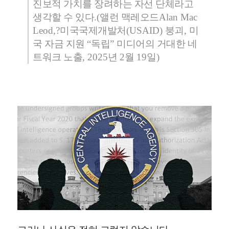
진보적 가치를 장려하는 자선 단체라고
생각할 수 있다
.(
앨런 맥레오드
Alan Mac
Leod,?
미국국제개발처
(USAID)
붕괴
,
미
국 자금 지원
“
독립
”
미디어의 거대한 네
트워크 노출
, 2025
년
2
월
19
일
)