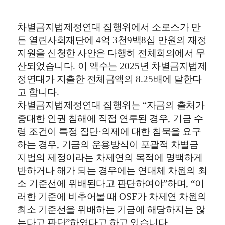
차별금지법제정연대 집행위에서 소로스가 만
든 열린사회재단에
4
억
3
천
9
백
8
십 만원의 재정
지원을 신청한 사안은 다행히 전체회의에서 무
산되었습니다
.
이 액수는
2025
년 차별금지법제
정연대가 지출한 전체금액의
8.25
배에 달한다
고 합니다
.
차별금지법제정연대 집행위는
“
자금의 출처가
중대한 인권 침해에 직접 연루된 경우
,
기금 수
령 조건이 특정 집단
·
의제에 대한 침묵을 요구
하는 경우
,
기금의 운용방식이 포괄적 차별금
지법의 제정이라는 차제연의 목적에 명백하게
반하거나 해가 되는 경우에는 연대체 차원의 최
소 기준선에 위배된다고 판단하여야
”
하며
, “
이
러한 기준에 비추어볼 때
OSF
가 차제연 차원의
최소 기준선을 위배하는 기금에 해당하지는 않
는다고 판단
”
하였다고 하고 있습니다
.