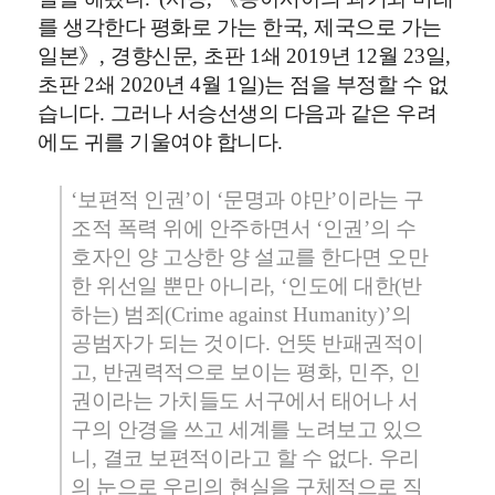
를 생각한다 평화로 가는 한국
,
제국으로 가는
일본
》
,
경향신문
,
초판
1
쇄
2019
년
12
월
23
일
,
초판
2
쇄
2020
년
4
월
1
일
)
는 점을 부정할 수 없
습니다
.
그러나 서승선생의 다음과 같은 우려
에도 귀를 기울여야 합니다
.
‘
보편적 인권
’
이
‘
문명과 야만
’
이라는 구
조적 폭력 위에 안주하면서
‘
인권
’
의 수
호자인 양 고상한 양 설교를 한다면 오만
한 위선일 뿐만 아니라
, ‘
인도에 대한
(
반
하는
)
범죄
(Crime against Humanity)’
의
공범자가 되는 것이다
.
언뜻 반패권적이
고
,
반권력적으로 보이는 평화
,
민주
,
인
권이라는 가치들도 서구에서 태어나 서
구의 안경을 쓰고 세계를 노려보고 있으
니
,
결코 보편적이라고 할 수 없다
.
우리
의 눈으로 우리의 현실을 구체적으로 직