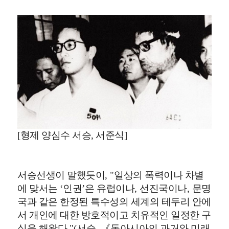
[형제 양심수 서승, 서준식]
서승선생이 말했듯이
, "
일상의 폭력이나 차별
에 맞서는
‘
인권
’
은 유럽이나
,
선진국이나
,
문명
국과 같은 한정된 특수성의 세계의 테두리 안에
서 개인에 대한 방호적이고 치유적인 일정한 구
실을 해왔다
."(
서승
,
《
동아시아의 과거와 미래