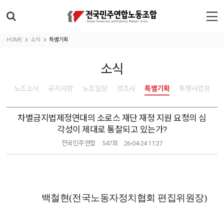
HOME
소식
특별기획
소식
노조소식
공지사항
노조일정
경조사
특별기획
투쟁사업장
차별금지법제정연대의 소로스 재단 재정 지원 요청의 심
각성이 제대로 통찰되고 있는가?
전국민주연합
547회
26-04-24 11:27
백철현
(
전국노동자정치협회 편집위원장
)