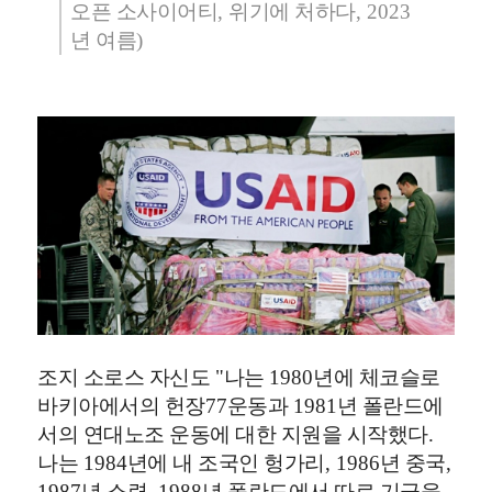
오픈 소사이어티
,
위기에 처하다
, 2023
년 여름
)
조지 소로스 자신도
"
나는
1980
년에 체코슬로
바키아에서의 헌장
77
운동과
1981
년 폴란드에
서의 연대노조 운동에 대한 지원을 시작했다
.
나는
1984
년에 내 조국인 헝가리
, 1986
년 중국
,
1987
년 소련
, 1988
년 폴란드에서 따로 기금을