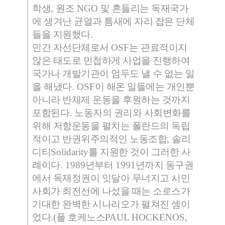
학생
,
원조
NGO
및 흔들리는 독재국가
에 생겨난 균열과 틈새에 자리 잡은 단체
들을 지원했다
.
민간 자선단체로서
OSF
는 관료적이지
않은 태도로 민첩하게 사업을 진행하여
국가나 개발기관이 엄두도 낼 수 없는 일
을 해냈다
. OSF
이 해온 일들에는 개인뿐
아니라 반체제 운동을 후원하는 것까지
포함된다
.
노동자의 권리와 사회변화를
위해 저항운동을 펼치는 폴란드의 독립
적이고 반권위주의적인 노동조합
,
솔리
디티
Solidarity
를 지원한 것이 그러한 사
례이다
. 1989
년부터
1991
년까지 동구권
에서 독재정권이 잇달아 무너지고 시민
사회가 최전선에 나섰을 때는 소로스가
기대한 완벽한 시나리오가 펼쳐진 셈이
었다
.(
폴 호케노스
PAUL HOCKENOS,