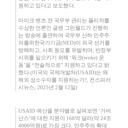
원하고 있다고 보도했다
.
마이크 벤츠 전 국무부 관리는 퓰리처를
수상한 언론인 글렌 그린월드가 진행하
는 방송에 출연하여 국무부 산하 민주주
의를위한국가기금
(NED)
이 외국 선거를
방해하고
,
사회 동요를 유발하며
,
반정부
시위를 일으키기 위해
‘
워크
(woke)
운
동
’
을
“
전술적으로
”
지원하고 있다고 밝
혔다
.(
미국의 국제개발처
(USAID)
는 왜
해외 성소수자를 지원하는가
?,
컨스피러
시뉴스
, 2025
년
2
월
12
일
)
USAID
예산을 분야별로 살펴보면
‘
거버
넌스
’
에 대한 지원이
168
억 달러
(
약
24
조
4000
억원
)
로 가장 크다
.
민주주의 확대