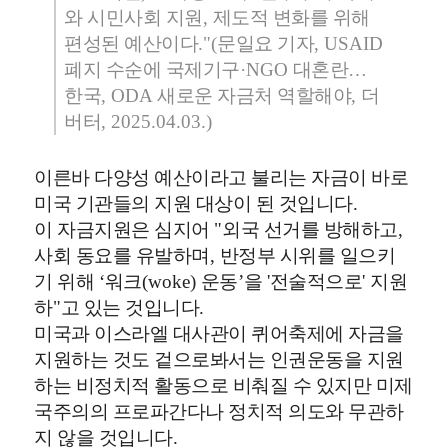
와 시민사회 지원
,
제도적 변화를 위해
편성된 예산이다
."(
문일요 기자
, USAID
폐지 수순에 국제기구
·NGO
대혼란
…
한국
, ODA
새로운 자금처 역할해야
,
더
버터
, 2025.04.03.)
이른바 다양성 예산이라고 불리는 자금이 바로
미국 기관들의 지원 대상이 된 것입니다
.
이 자금지원은 심지어
"
외국 선거를 방해하고
,
사회 동요를 유발하며
,
반정부 시위를 일으키
기 위해
‘
워크
(woke)
운동
’
을
'
전술적으로
'
지원
하
"
고 있는 것입니다
.
미국과 이스라엘 대사관이 퀴어축제에 자금을
지원하는 것도 겉으로봐서는 인권운동을 지원
하는 비정치적 활동으로 비춰질 수 있지만 미제
국주의의 프로파간다나 정치적 의도와 무관하
지 않을 것입니다
.