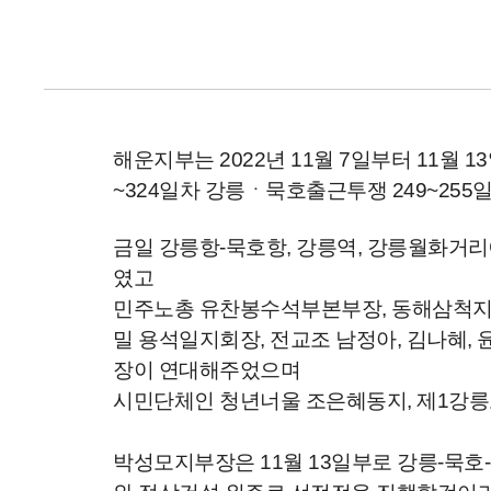
해운지부는 2022년 11월 7일부터 11월 1
~324
일차
강릉ㆍ묵호출근투쟁 249~255
금일 강릉항-묵호항, 강릉역, 강릉월화거
였고
민주노총 유찬봉수석부본부장, 동해삼척지
밀 용석일지회장, 전교조 남정아, 김나혜,
장이 연대해주었으며
시민단체인 청년너울 조은혜동지, 제1강
박성모지부장은 11월 13일부로 강릉-묵호-