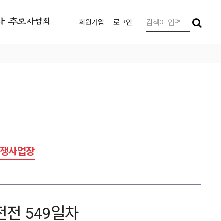
사 추모사업회
회원가입
로그인
쟁사업장
전전 549일차