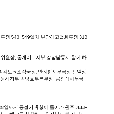
쟁 543~549일차
부당해고철회투쟁 318
부위원장, 톨게이트지부 강남남동지 함께 하
부 김도윤조직국장, 안계현사무국장 신일정
조 동해지부 박영호부본부장, 금진섭사무국
28일까지 동절기 휴항에 들어가 원주 JEEP