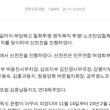
전국민주연합
1,509회
22-11-15 09:57
3일까지
부당해고 철회투쟁·원직복직 투쟁!
노조탄압철회투
일차를 맞이하며 선전전을 진행하였다.
리에서 선전전을 진행하였다. 선전전은 민주연합 허영희
부 박용진사무차장, 삼표지부 김진영사무국장, 강릉지
 윤용숙, 김홍규동지, 쌍용양회 박준철지회장, 공무원노
릉포럼 김중남동지도 연대해주었다.
독도 운항이 마무리 되었다며 11월 14일부터 23년 2월 