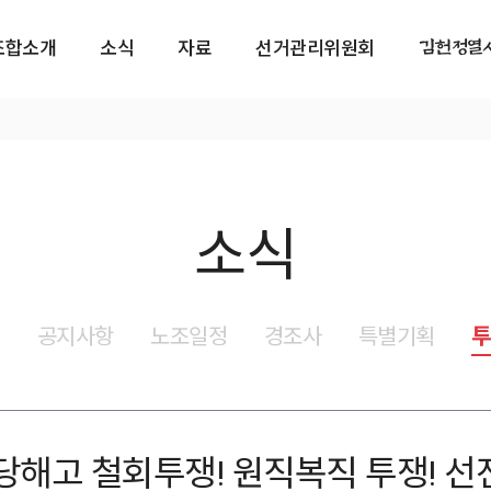
김헌정열
조합소개
소식
자료
선거관리위원회
소식
식
공지사항
노조일정
경조사
특별기획
투
해고 철회투쟁! 원직복직 투쟁! 선